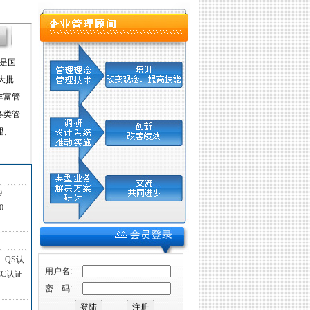
9
0
QS认
用户名:
CC认证
密 码: