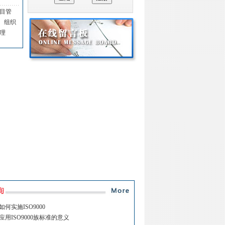
目管
组织
理
何实施ISO9000
用ISO9000族标准的意义