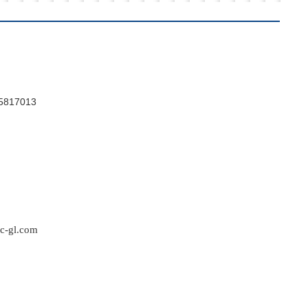
5817013
c-gl.com