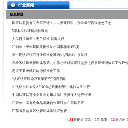
行业新闻
信息标题
国家认监委有关专家呼吁：——擦亮双眼，别让虚假咨询忽悠了您！
5家非法认证机构被曝光
人民日报短评：定了标准 就看执行
2014年上半年我国共批准发布国家标准498项
第一期认证认可行业标准化基础知识培训在京举行
质检系统质量管理体系第九协作小组对国家认监委进行质量管理体系工作评
习近平要求做好能源标准化工作
“认证认可理论及政策研究”项目启动
生飞秘书长会见AFNOR总裁奥利维尔.佩拉先生一行
中国认证认可协会首次对审核员注册担保人进行处理
2012年中国有机食品国际合作研讨会在廊坊召开
江苏省质监局强化管理体系认证监管
共
21
条记录 页次：
1
/2 每页：
12
条记录